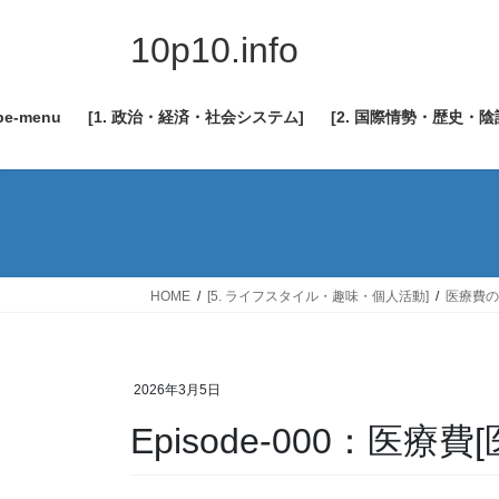
コ
ナ
ン
ビ
10p10.info
テ
ゲ
ン
ー
be-menu
[1. 政治・経済・社会システム]
[2. 国際情勢・歴史・
ツ
シ
へ
ョ
ス
ン
キ
に
ッ
移
プ
動
HOME
[5. ライフスタイル・趣味・個人活動]
医療費の
2026年3月5日
Episode-000：医