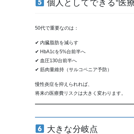
個人としてできる“医療
50代で重要なのは：
✔ 内臓脂肪を減らす
✔ HbA1cを5%台前半へ
✔ 血圧130台前半へ
✔ 筋肉量維持（サルコペニア予防）
慢性炎症を抑えられれば、
将来の医療費リスクは大きく変わります。
大きな分岐点