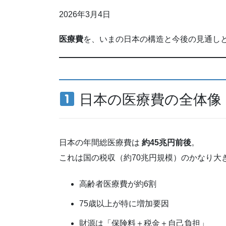
2026年3月4日
医療費
を、いまの日本の構造と今後の見通し
日本の医療費の全体像
日本の年間総医療費は
約45兆円前後
。
これは国の税収（約70兆円規模）のかなり大
高齢者医療費が約6割
75歳以上が特に増加要因
財源は「保険料＋税金＋自己負担」