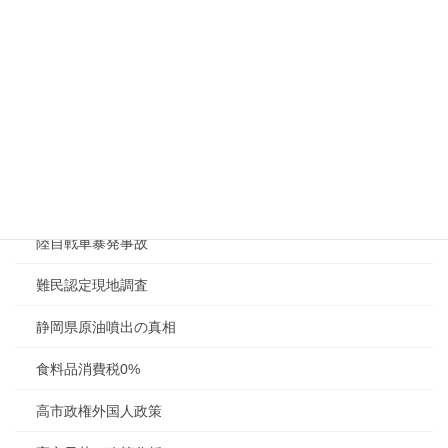
財務省の役割
財務省の役割解析
財政法第４条の解説
農林中金の概要
防衛関連銘柄4社
陸自戦車暴発事故
難民認定現地調査
静岡県原油噴出の真相
食料品消費税0%
高市政権外国人政策