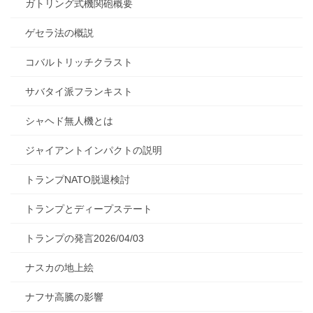
ガトリング式機関砲概要
ゲセラ法の概説
コバルトリッチクラスト
サバタイ派フランキスト
シャヘド無人機とは
ジャイアントインパクトの説明
トランプNATO脱退検討
トランプとディープステート
トランプの発言2026/04/03
ナスカの地上絵
ナフサ高騰の影響