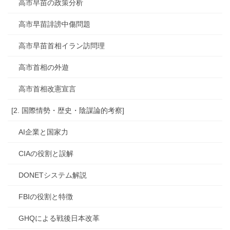
高市早苗の政策分析
高市早苗誹謗中傷問題
高市早苗首相イラン訪問理
高市首相の外遊
高市首相改憲宣言
[2. 国際情勢・歴史・陰謀論的考察]
AI企業と国家力
CIAの役割と誤解
DONETシステム解説
FBIの役割と特徴
GHQによる戦後日本改革