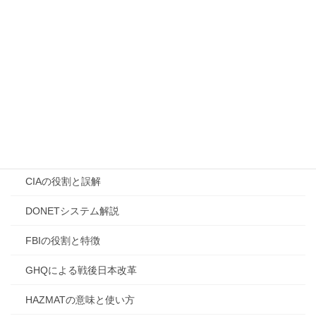
高市早苗誹謗中傷問題
高市早苗首相イラン訪問理
高市首相の外遊
高市首相改憲宣言
[2. 国際情勢・歴史・陰謀論的考察]
AI企業と国家力
CIAの役割と誤解
DONETシステム解説
FBIの役割と特徴
GHQによる戦後日本改革
HAZMATの意味と使い方