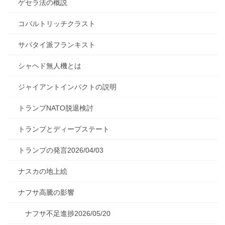
ゲセラ法の概説
コバルトリッチクラスト
サバタイ派フランキスト
シャヘド無人機とは
ジャイアントインパクトの説明
トランプNATO脱退検討
トランプとディープステート
トランプの発言2026/04/03
ナスカの地上絵
ナフサ高騰の影響
ナフサ不足進捗2026/05/20