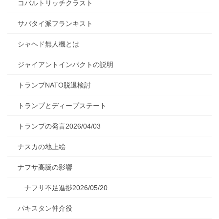
コバルトリッチクラスト
サバタイ派フランキスト
シャヘド無人機とは
ジャイアントインパクトの説明
トランプNATO脱退検討
トランプとディープステート
トランプの発言2026/04/03
ナスカの地上絵
ナフサ高騰の影響
ナフサ不足進捗2026/05/20
パキスタン仲介役