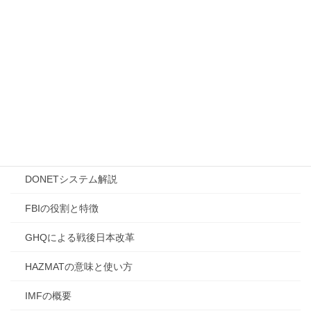
高市早苗首相イラン訪問理
高市首相の外遊
高市首相改憲宣言
[2. 国際情勢・歴史・陰謀論的考察]
AI企業と国家力
CIAの役割と誤解
DONETシステム解説
FBIの役割と特徴
GHQによる戦後日本改革
HAZMATの意味と使い方
IMFの概要