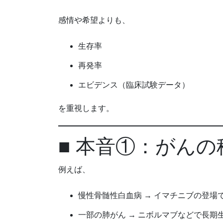
感情や希望よりも、
生存率
再発率
エビデンス（臨床試験データ）
を重視します。
■ 本音①：がん
例えば、
慢性骨髄性白血病 → イマチニブの登場
一部の肺がん → ニボルマブなどで長期