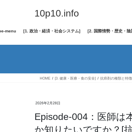
コ
ナ
ン
ビ
10p10.info
テ
ゲ
ン
ー
be-menu
[1. 政治・経済・社会システム]
[2. 国際情勢・歴史・
ツ
シ
へ
ョ
ス
ン
キ
に
ッ
移
プ
動
HOME
[3. 健康・医療・食の安全]
抗癌剤の種類と特徴
2026年2月28日
Episode-004：
か知りたいですか？[