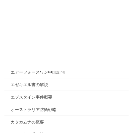
イランと中国の関係
イランと日本の関係
イラン戦争が終わらない理由
イラン戦争の目的
イラン核開発停止確定
エアーフォースワン中国訪問
エゼキエル書の解説
エプスタイン事件概要
オーストラリア防衛戦略
カタカムナの概要