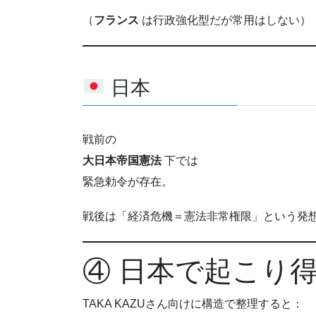
（
フランス
は行政強化型だが常用はしない）
日本
戦前の
大日本帝国憲法
下では
緊急勅令が存在。
戦後は「経済危機＝憲法非常権限」という発
④ 日本で起こり
TAKA KAZUさん向けに構造で整理すると：