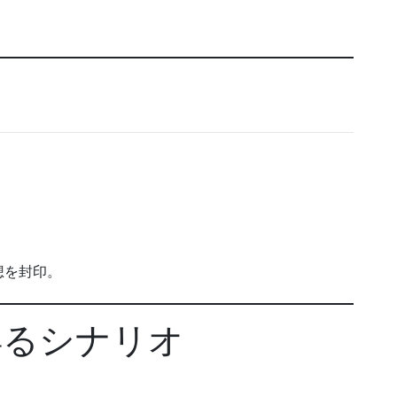
想を封印。
得るシナリオ