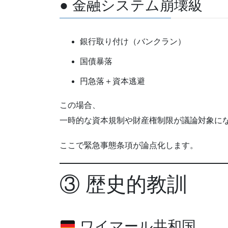
● 金融システム崩壊級
銀行取り付け（バンクラン）
国債暴落
円急落＋資本逃避
この場合、
一時的な資本規制や財産権制限が議論対象に
ここで緊急事態条項が論点化します。
③ 歴史的教訓
ワイマール共和国