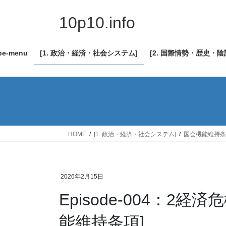
コ
ナ
ン
ビ
10p10.info
テ
ゲ
ン
ー
be-menu
[1. 政治・経済・社会システム]
[2. 国際情勢・歴史・
ツ
シ
へ
ョ
ス
ン
キ
に
ッ
移
プ
動
HOME
[1. 政治・経済・社会システム]
国会機能維持条
2026年2月15日
Episode-004：2
能維持条項]