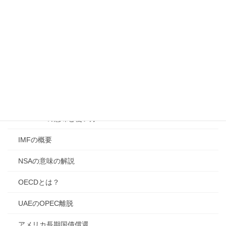
AI企業と国家力
CIAの役割と誤解
DONETシステム解説
FBIの役割と特徴
GHQによる戦後日本改革
HAZMATの意味と使い方
IMFの概要
NSAの意味の解説
OECDとは？
UAEのOPEC離脱
アメリカ長期国債償還