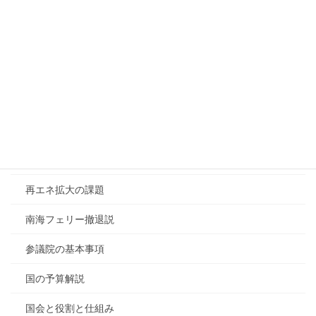
九州電力原発新設検討
今の日本の仕組み
住民税の解説
保育士の仕事と現実
健康保険法改正案
内閣情報調査室の概要
再エネ拡大の課題
南海フェリー撤退説
参議院の基本事項
国の予算解説
国会と役割と仕組み