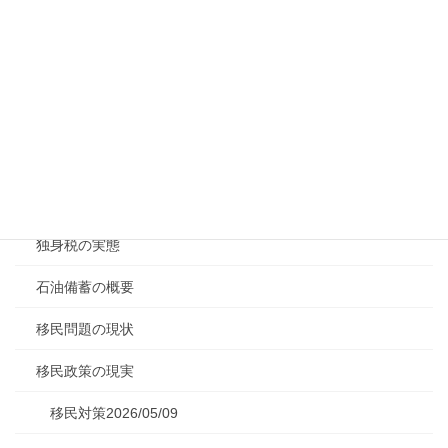
水インフラ民営化進展
浜田聡氏政見放送
消費税減税の障壁
減税日本・ゆうこく連合
特別会計の概要
独身税の実態
石油備蓄の概要
移民問題の現状
移民政策の現実
移民対策2026/05/09