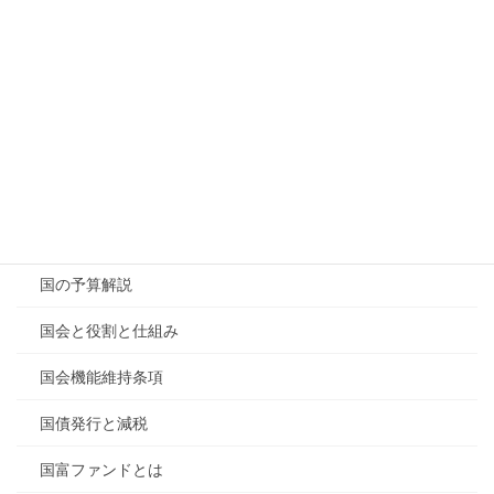
保育士の仕事と現実
健康保険法改正案
内閣情報調査室の概要
再エネ拡大の課題
南海フェリー撤退説
参議院の基本事項
国の予算解説
国会と役割と仕組み
国会機能維持条項
国債発行と減税
国富ファンドとは