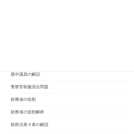
緊急事態条項について2026/04/17
緊急事態条項の議論
緊急事態条項討議
自衛隊ホルムズ海峡
衆議院の役割
親中議員の解説
警察官制服流出問題
財務省の役割
財務省の役割解析
財政法第４条の解説