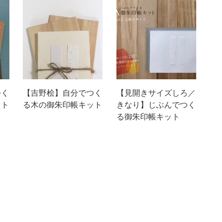
つく
【吉野桧】自分でつく
【見開きサイズしろ／
ット
る木の御朱印帳キット
きなり】じぶんでつく
る御朱印帳キット