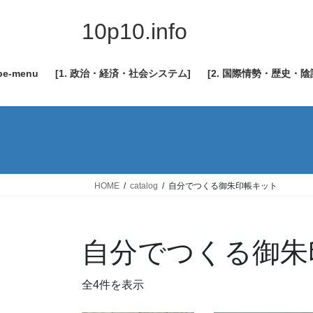
コ
ナ
ン
ビ
10p10.info
テ
ゲ
ン
ー
be-menu
[1. 政治・経済・社会システム]
[2. 国際情勢・歴史・
ツ
シ
へ
ョ
ス
ン
キ
に
ッ
移
プ
動
HOME
catalog
自分でつくる御朱印帳キット
自分でつくる御朱
新
全4件を表示
し