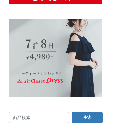
検
検索
索
対
象: