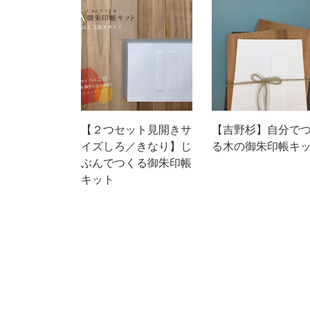
い
順
【２つセット見開きサ
【吉野杉】自分で
イズしろ／きなり】じ
る木の御朱印帳キ
ぶんでつくる御朱印帳
キット