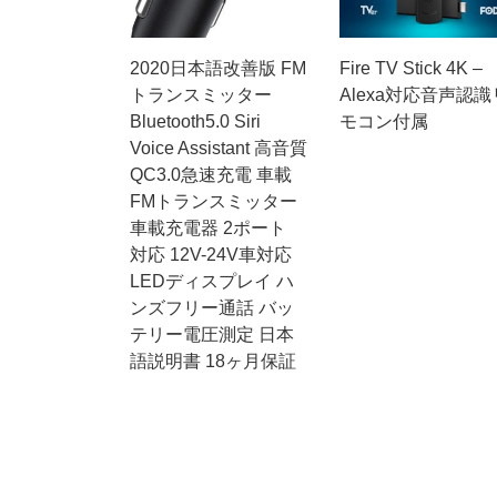
2020日本語改善版 FM
Fire TV Stick 4K –
トランスミッター
Alexa対応音声認識
Bluetooth5.0 Siri
モコン付属
Voice Assistant 高音質
QC3.0急速充電 車載
FMトランスミッター
車載充電器 2ポート
対応 12V-24V車対応
LEDディスプレイ ハ
ンズフリー通話 バッ
テリー電圧測定 日本
語説明書 18ヶ月保証