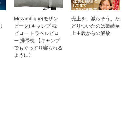
Mozambique(モザン
売上を、減らそう。た
リ
ビーク) キャンプ 枕
どりついたのは業績至
ピロー トラベルピロ
上主義からの解放
ー 携帯枕 【キャンプ
でもぐっすり寝られる
ように】