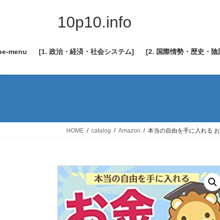
コ
ナ
ン
ビ
10p10.info
テ
ゲ
ン
ー
be-menu
[1. 政治・経済・社会システム]
[2. 国際情勢・歴史・
ツ
シ
へ
ョ
ス
ン
キ
に
ッ
移
プ
動
HOME
catalog
Amazon
本当の自由を手に入れる 