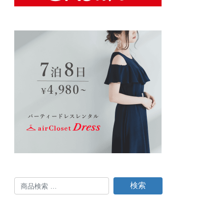
検
検索
索
対
象: