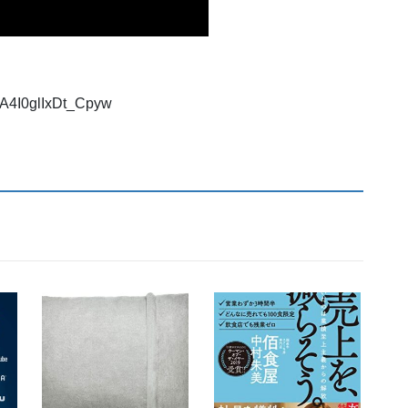
pA4I0glIxDt_Cpyw