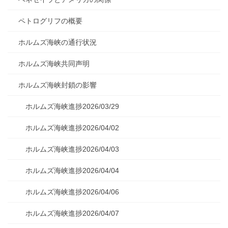
ペトログリフの概要
ホルムズ海峡の通行状況
ホルムズ海峡共同声明
ホルムズ海峡封鎖の影響
ホルムズ海峡進捗2026/03/29
ホルムズ海峡進捗2026/04/02
ホルムズ海峡進捗2026/04/03
ホルムズ海峡進捗2026/04/04
ホルムズ海峡進捗2026/04/06
ホルムズ海峡進捗2026/04/07