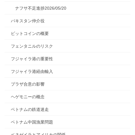
ナフサ不足進捗2026/05/20
パキスタン仲介役
ビットコインの概要
フェンタニルのリスク
フジャイラ港の重要性
フジャイラ港経由輸入
プラザ合意の影響
ヘゲモニーの概念
ベトナムの鉄道迷走
ベトナム中国漁業問題
ベネゼイラとアメリカの関係