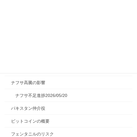
シャヘド無人機とは
ジャイアントインパクトの説明
トランプNATO脱退検討
トランプとディープステート
トランプの発言2026/04/03
ナスカの地上絵
ナフサ高騰の影響
ナフサ不足進捗2026/05/20
パキスタン仲介役
ビットコインの概要
フェンタニルのリスク