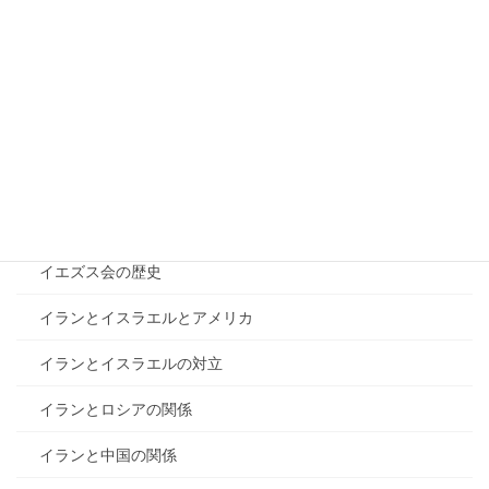
IMFの概要
NSAの意味の解説
OECDとは？
UAEのOPEC離脱
アメリカ長期国債償還
イエズス会の歴史
イランとイスラエルとアメリカ
イランとイスラエルの対立
イランとロシアの関係
イランと中国の関係