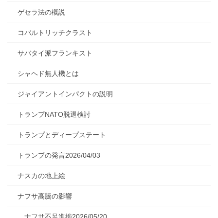
ゲセラ法の概説
コバルトリッチクラスト
サバタイ派フランキスト
シャヘド無人機とは
ジャイアントインパクトの説明
トランプNATO脱退検討
トランプとディープステート
トランプの発言2026/04/03
ナスカの地上絵
ナフサ高騰の影響
ナフサ不足進捗2026/05/20