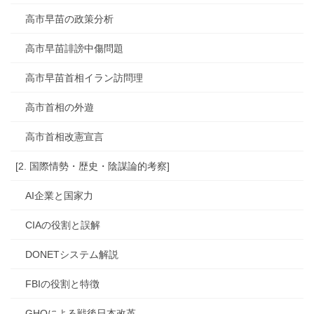
高市早苗の政策分析
高市早苗誹謗中傷問題
高市早苗首相イラン訪問理
高市首相の外遊
高市首相改憲宣言
[2. 国際情勢・歴史・陰謀論的考察]
AI企業と国家力
CIAの役割と誤解
DONETシステム解説
FBIの役割と特徴
GHQによる戦後日本改革