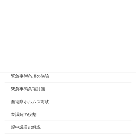
税金について知りたい
税金の役割
種子法廃止の影響
種苗法の解説
緊急事態条項について2026/04/17
緊急事態条項の議論
緊急事態条項討議
自衛隊ホルムズ海峡
衆議院の役割
親中議員の解説