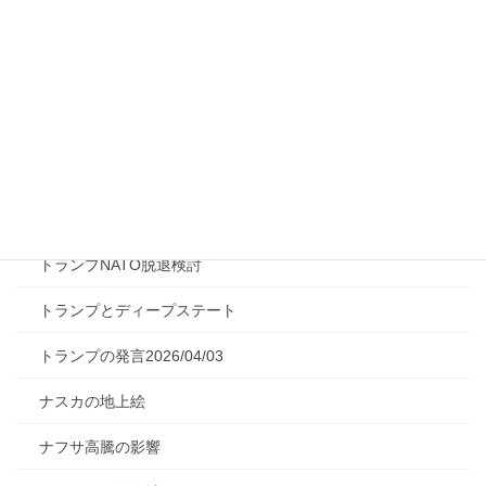
ゲセラ法の概説
コバルトリッチクラスト
サバタイ派フランキスト
シャヘド無人機とは
ジャイアントインパクトの説明
トランプNATO脱退検討
トランプとディープステート
トランプの発言2026/04/03
ナスカの地上絵
ナフサ高騰の影響