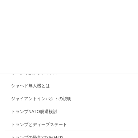
カタカムナの概要
カーグ島の重要性
ガトリング式機関砲概要
ゲセラ法の概説
コバルトリッチクラスト
サバタイ派フランキスト
シャヘド無人機とは
ジャイアントインパクトの説明
トランプNATO脱退検討
トランプとディープステート
トランプの発言2026/04/03