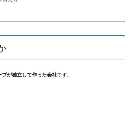
か
ループが独立して作った会社
です。