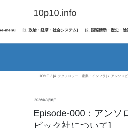
コ
ナ
ン
ビ
10p10.info
テ
ゲ
ン
ー
be-menu
[1. 政治・経済・社会システム]
[2. 国際情勢・歴史・
ツ
シ
へ
ョ
ス
ン
キ
に
ッ
移
プ
動
HOME
[4. テクノロジー・産業・インフラ]
アンソロピ
2026年3月8日
Episode-000：
ピック社について]