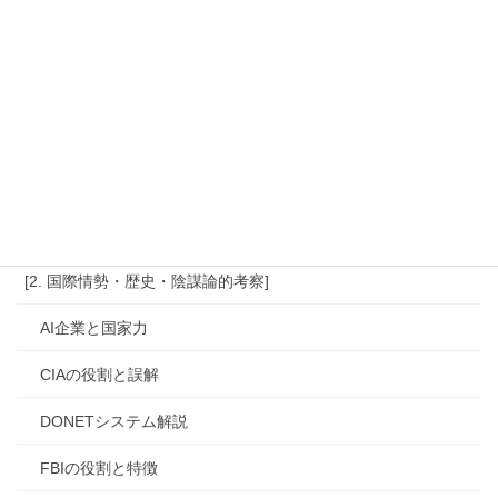
高市政権外国人政策
高市早苗の政策分析
高市早苗誹謗中傷問題
高市早苗首相イラン訪問理
高市首相の外遊
高市首相改憲宣言
[2. 国際情勢・歴史・陰謀論的考察]
AI企業と国家力
CIAの役割と誤解
DONETシステム解説
FBIの役割と特徴