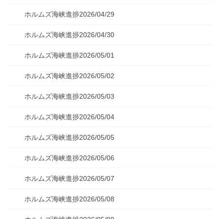
ホルムズ海峡進捗2026/04/29
ホルムズ海峡進捗2026/04/30
ホルムズ海峡進捗2026/05/01
ホルムズ海峡進捗2026/05/02
ホルムズ海峡進捗2026/05/03
ホルムズ海峡進捗2026/05/04
ホルムズ海峡進捗2026/05/05
ホルムズ海峡進捗2026/05/06
ホルムズ海峡進捗2026/05/07
ホルムズ海峡進捗2026/05/08