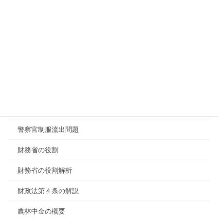
緊急事態条項について2026/04/17
緊急事態条項の議論
緊急事態条項討議
自衛隊ホルムズ海峡
衆議院の役割
親中議員の解説
警察官制服流出問題
財務省の役割
財務省の役割解析
財政法第４条の解説
農林中金の概要