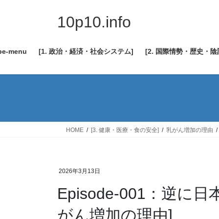
コ
ナ
ン
ビ
10p10.info
テ
ゲ
ン
ー
be-menu
[1. 政治・経済・社会システム]
[2. 国際情勢・歴史・
ツ
シ
へ
ョ
ス
ン
キ
に
ッ
移
プ
動
HOME
[3. 健康・医療・食の安全]
乳がん増加の理由
2026年3月13日
Episode-001：逆
がん増加の理由]