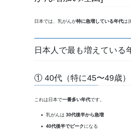
日本では、乳がんが
特に急増している年代
は
日本人で最も増えている
① 40代（特に45〜49歳）
これは日本で
一番多い年代
です。
乳がんは
30代後半から急増
40代後半でピーク
になる