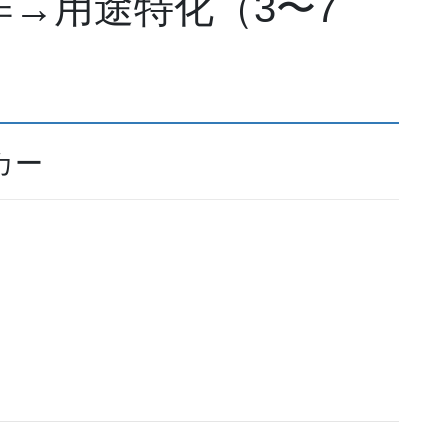
作→用途特化（3〜7
カー