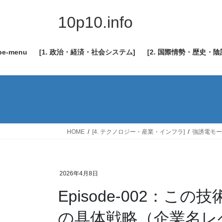
コ
ナ
ン
ビ
10p10.info
テ
ゲ
ン
ー
be-menu
[1. 政治・経済・社会システム]
[2. 国際情勢・歴史・
ツ
シ
へ
ョ
ス
ン
キ
に
ッ
移
プ
動
HOME
[4. テクノロジー・産業・インフラ]
強誘電モー
2026年4月8日
Episode-002：こ
の具体戦略（企業名レ