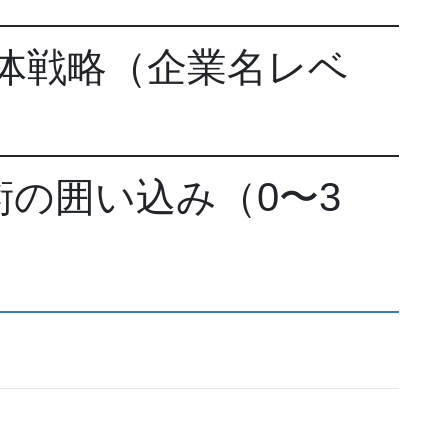
具体戦略（企業名レベ
術の囲い込み（0〜3