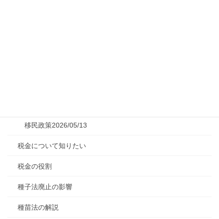
特別会計の概要
独身税の実態
石油備蓄の概要
移民問題の現状
移民政策の現実
移民対策2026/05/09
移民政策2026/05/13
税金について知りたい
税金の役割
種子法廃止の影響
種苗法の解説