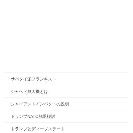
オーストラリア防衛戦略
カタカムナの概要
カーグ島の重要性
ガトリング式機関砲概要
ゲセラ法の概説
コバルトリッチクラスト
サバタイ派フランキスト
シャヘド無人機とは
ジャイアントインパクトの説明
トランプNATO脱退検討
トランプとディープステート