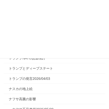
ゲセラ法の概説
コバルトリッチクラスト
サバタイ派フランキスト
シャヘド無人機とは
ジャイアントインパクトの説明
トランプNATO脱退検討
トランプとディープステート
トランプの発言2026/04/03
ナスカの地上絵
ナフサ高騰の影響