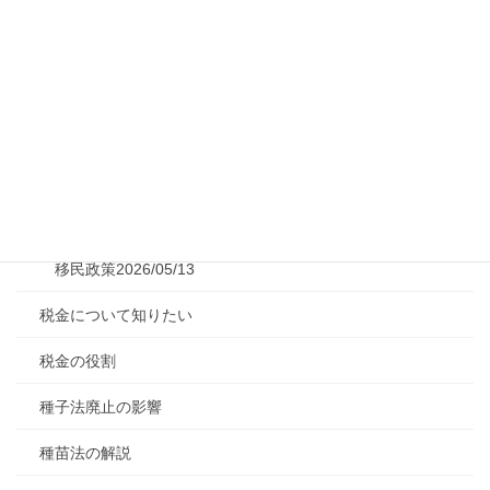
独身税の実態
石油備蓄の概要
移民問題の現状
移民政策の現実
移民対策2026/05/09
移民政策2026/05/13
税金について知りたい
税金の役割
種子法廃止の影響
種苗法の解説