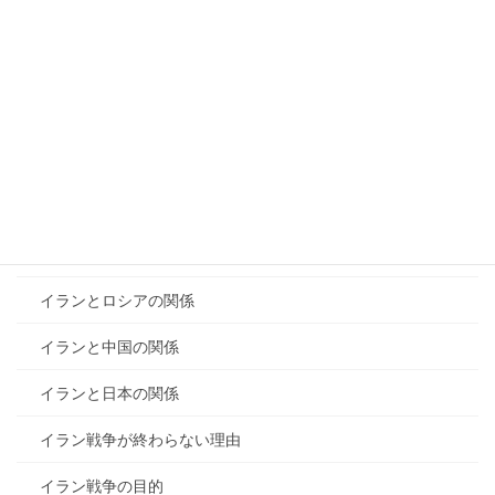
OECDとは？
UAEのOPEC離脱
アメリカ長期国債償還
イエズス会の歴史
イランとイスラエルとアメリカ
イランとイスラエルの対立
イランとロシアの関係
イランと中国の関係
イランと日本の関係
イラン戦争が終わらない理由
イラン戦争の目的