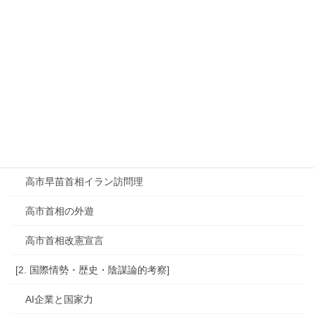
難民認定現地調査
静岡県原油噴出の真相
食料品消費税0%
高市政権外国人政策
高市早苗の政策分析
高市早苗誹謗中傷問題
高市早苗首相イラン訪問理
高市首相の外遊
高市首相改憲宣言
[2. 国際情勢・歴史・陰謀論的考察]
AI企業と国家力