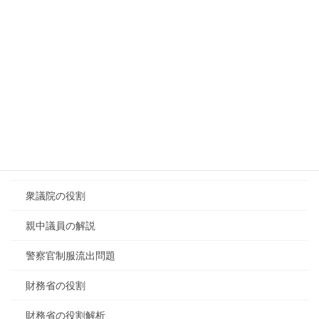
種子法廃止の影響
種苗法の解説
緊急事態条項について2026/04/17
緊急事態条項の議論
緊急事態条項討議
自衛隊ホルムズ海峡
衆議院の役割
親中議員の解説
警察官制服流出問題
財務省の役割
財務省の役割解析