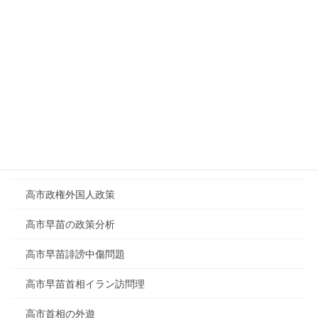
農林中金の概要
防衛関連銘柄4社
陸自戦車暴発事故
難民認定現地調査
静岡県原油噴出の真相
食料品消費税0%
高市政権外国人政策
高市早苗の政策分析
高市早苗誹謗中傷問題
高市早苗首相イラン訪問理
高市首相の外遊