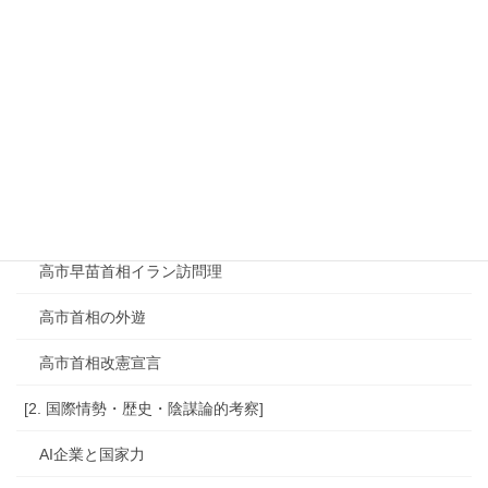
静岡県原油噴出の真相
食料品消費税0%
高市政権外国人政策
高市早苗の政策分析
高市早苗誹謗中傷問題
高市早苗首相イラン訪問理
高市首相の外遊
高市首相改憲宣言
[2. 国際情勢・歴史・陰謀論的考察]
AI企業と国家力