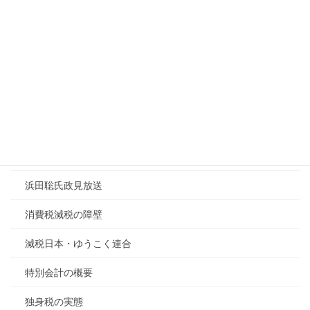
日本の選挙公約チェック
日米構造協議解説
日米首脳会談の本質
有事と減税の可能性
殺傷武器輸出の可否
水インフラ民営化進展
浜田聡氏政見放送
消費税減税の障壁
減税日本・ゆうこく連合
特別会計の概要
独身税の実態