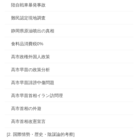
陸自戦車暴発事故
難民認定現地調査
静岡県原油噴出の真相
食料品消費税0%
高市政権外国人政策
高市早苗の政策分析
高市早苗誹謗中傷問題
高市早苗首相イラン訪問理
高市首相の外遊
高市首相改憲宣言
[2. 国際情勢・歴史・陰謀論的考察]