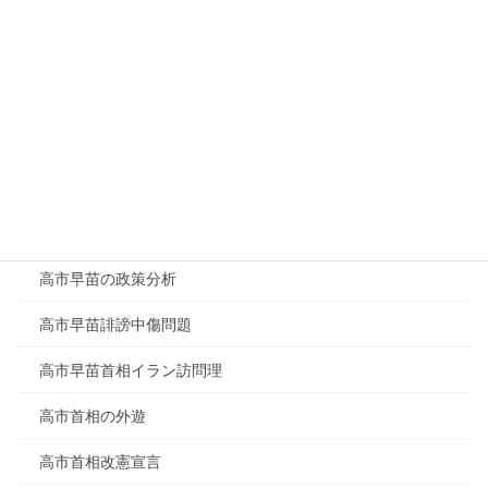
防衛関連銘柄4社
陸自戦車暴発事故
難民認定現地調査
静岡県原油噴出の真相
食料品消費税0%
高市政権外国人政策
高市早苗の政策分析
高市早苗誹謗中傷問題
高市早苗首相イラン訪問理
高市首相の外遊
高市首相改憲宣言