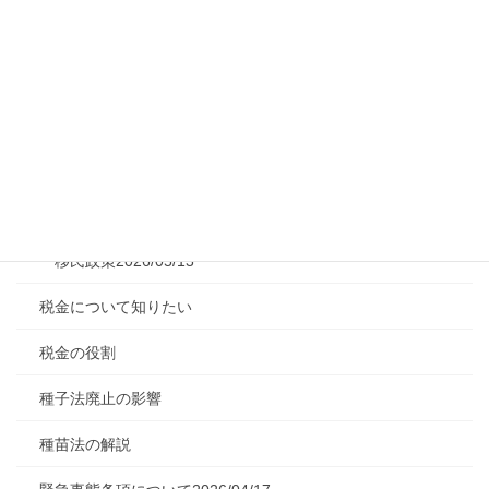
独身税の実態
石油備蓄の概要
移民問題の現状
移民政策の現実
移民対策2026/05/09
移民政策2026/05/13
税金について知りたい
税金の役割
種子法廃止の影響
種苗法の解説