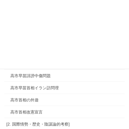
陸自戦車暴発事故
難民認定現地調査
静岡県原油噴出の真相
食料品消費税0%
高市政権外国人政策
高市早苗の政策分析
高市早苗誹謗中傷問題
高市早苗首相イラン訪問理
高市首相の外遊
高市首相改憲宣言
[2. 国際情勢・歴史・陰謀論的考察]