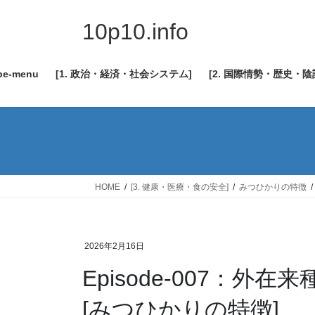
コ
ナ
ン
ビ
10p10.info
テ
ゲ
ン
ー
be-menu
[1. 政治・経済・社会システム]
[2. 国際情勢・歴史・
ツ
シ
へ
ョ
ス
ン
キ
に
ッ
移
プ
動
HOME
[3. 健康・医療・食の安全]
みつひかりの特徴
2026年2月16日
Episode-007：
[みつひかりの特徴]