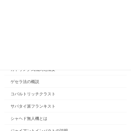
エゼキエル書の解説
エプスタイン事件概要
オーストラリア防衛戦略
カタカムナの概要
カーグ島の重要性
ガトリング式機関砲概要
ゲセラ法の概説
コバルトリッチクラスト
サバタイ派フランキスト
シャヘド無人機とは
ジャイアントインパクトの説明