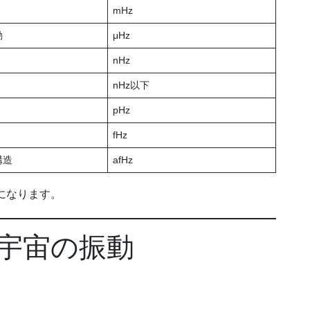
mHz
動
μHz
nHz
nHz以下
pHz
fHz
構造
afHz
になります。
宇宙の振動