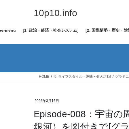
コ
ナ
ン
ビ
10p10.info
テ
ゲ
ン
ー
be-menu
[1. 政治・経済・社会システム]
[2. 国際情勢・歴史・
ツ
シ
へ
ョ
ス
ン
キ
に
ッ
移
プ
動
HOME
[5. ライフスタイル・趣味・個人活動]
グラドニ
2026年3月16日
Episode-008：
銀河）を図付きで[グラ