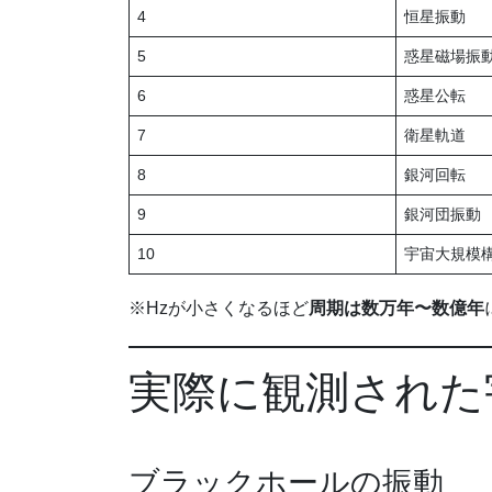
4
恒星振動
5
惑星磁場振
6
惑星公転
7
衛星軌道
8
銀河回転
9
銀河団振動
10
宇宙大規模
※Hzが小さくなるほど
周期は数万年〜数億年
実際に観測された
ブラックホールの振動