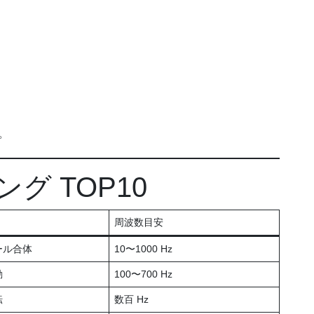
。
グ TOP10
周波数目安
ール合体
10〜1000 Hz
動
100〜700 Hz
転
数百 Hz