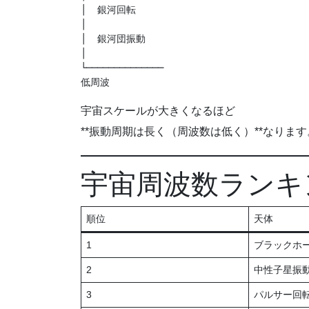
│  銀河回転

│

│  銀河団振動

│

└──────────────

宇宙スケールが大きくなるほど
**振動周期は長く（周波数は低く）**なります
宇宙周波数ランキン
順位
天体
1
ブラックホ
2
中性子星振
3
パルサー回