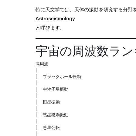
特に天文学では、天体の振動を研究する分野
Astroseismology
と呼びます。
宇宙の周波数ラン
高周波

│

│  ブラックホール振動

│

│  中性子星振動

│

│  恒星振動

│

│  惑星磁場振動

│

│  惑星公転

│
