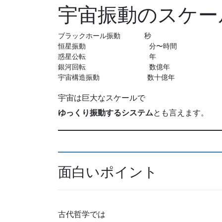
宇宙振動のスケー
ブラックホール振動      秒

恒星振動                分〜時間

惑星公転                年

銀河回転                数億年

宇宙は巨大なスケールで
ゆっくり振動するシステム
とも言えます。
面白いポイント
古代哲学では