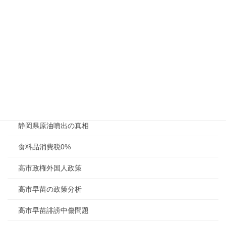
財政法第４条の解説
農林中金の概要
防衛関連銘柄4社
陸自戦車暴発事故
難民認定現地調査
静岡県原油噴出の真相
食料品消費税0%
高市政権外国人政策
高市早苗の政策分析
高市早苗誹謗中傷問題