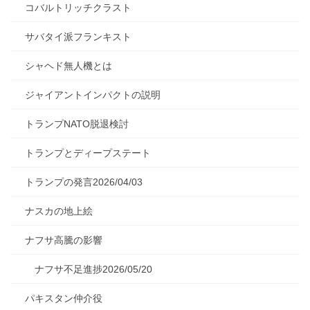
コバルトリッチクラスト
サバタイ派フランキスト
シャヘド無人機とは
ジャイアントインパクトの説明
トランプNATO脱退検討
トランプとディープステート
トランプの発言2026/04/03
ナスカの地上絵
ナフサ高騰の影響
ナフサ不足進捗2026/05/20
パキスタン仲介役