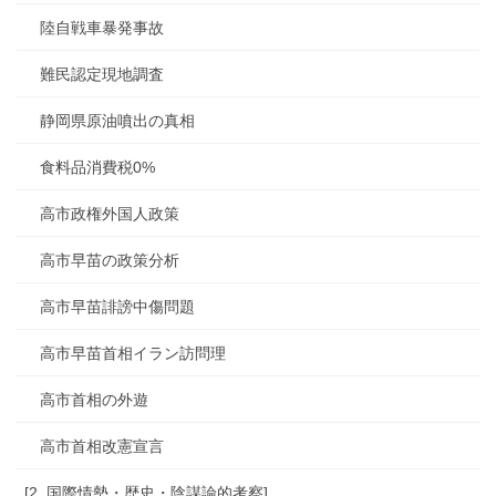
陸自戦車暴発事故
難民認定現地調査
静岡県原油噴出の真相
食料品消費税0%
高市政権外国人政策
高市早苗の政策分析
高市早苗誹謗中傷問題
高市早苗首相イラン訪問理
高市首相の外遊
高市首相改憲宣言
[2. 国際情勢・歴史・陰謀論的考察]