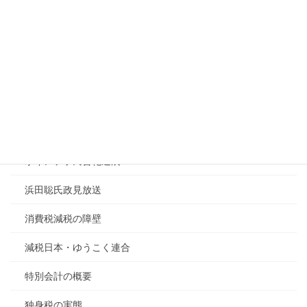
日本の選挙公約チェック
日米構造協議解説
日米首脳会談の本質
有事と減税の可能性
殺傷武器輸出の可否
水インフラ民営化進展
浜田聡氏政見放送
消費税減税の障壁
減税日本・ゆうこく連合
特別会計の概要
独身税の実態