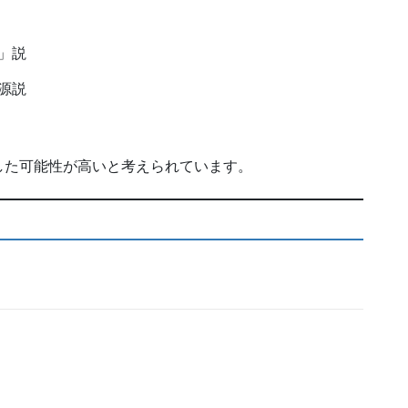
」説
源説
した可能性が高いと考えられています。