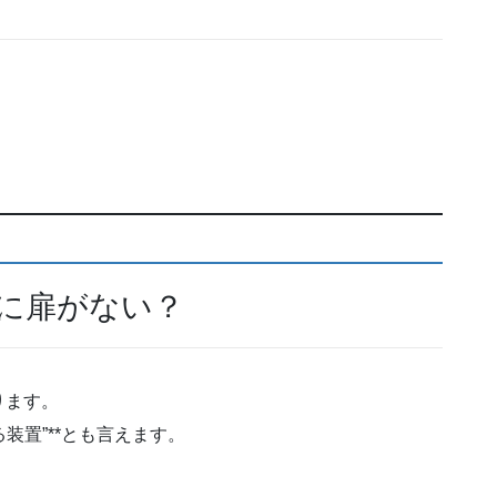
に扉がない？
ります。
装置”**とも言えます。