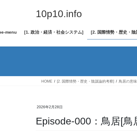
コ
ナ
ン
ビ
10p10.info
テ
ゲ
ン
ー
be-menu
[1. 政治・経済・社会システム]
[2. 国際情勢・歴史・
ツ
シ
へ
ョ
ス
ン
キ
に
ッ
移
プ
動
HOME
[2. 国際情勢・歴史・陰謀論的考察]
鳥居の意味
2026年2月28日
Episode-000：鳥居