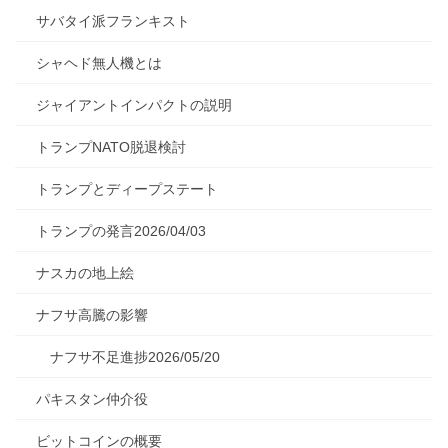
サバタイ派フランキスト
シャヘド無人機とは
ジャイアントインパクトの説明
トランプNATO脱退検討
トランプとディープステート
トランプの発言2026/04/03
ナスカの地上絵
ナフサ高騰の影響
ナフサ不足進捗2026/05/20
パキスタン仲介役
ビットコインの概要