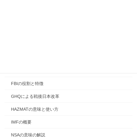
高市首相の外遊
高市首相改憲宣言
[2. 国際情勢・歴史・陰謀論的考察]
AI企業と国家力
CIAの役割と誤解
DONETシステム解説
FBIの役割と特徴
GHQによる戦後日本改革
HAZMATの意味と使い方
IMFの概要
NSAの意味の解説