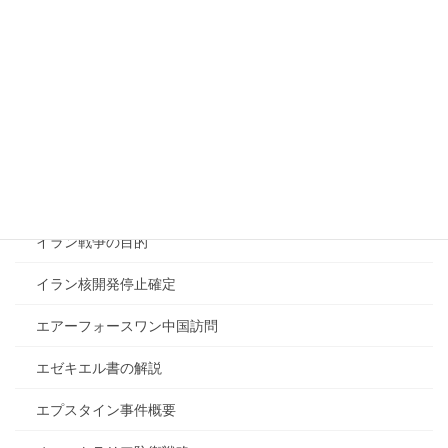
イランとイスラエルの対立
イランとロシアの関係
イランと中国の関係
イランと日本の関係
イラン戦争が終わらない理由
イラン戦争の目的
イラン核開発停止確定
エアーフォースワン中国訪問
エゼキエル書の解説
エプスタイン事件概要