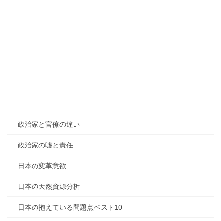
外国人土地法解説
外為特会の仕組み
年次改革要望書の概要
惣無事令の解説
政府の仕事評価
政治家と官僚の違い
政治家の嘘と責任
日本の変革意欲
日本の天然資源分析
日本の抱えている問題点ベスト10