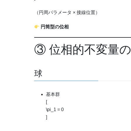
（円周パラメータ × 接線位置）
円筒型の位相
③ 位相的不変量
球
基本群
[
\pi_1 = 0
]