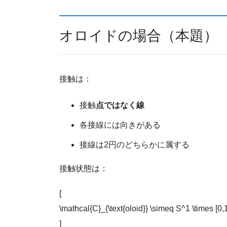
オロイドの場合（本題）
接触は：
接触
点ではなく線
各接線には向きがある
接線は2円のどちらかに属する
接触状態は：
[
\mathcal{C}_{\text{oloid}} \simeq S^1 \times [0,
]