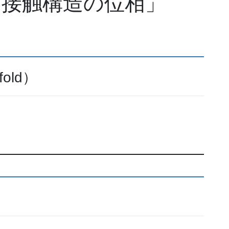
「接触構造の位相」
fold）