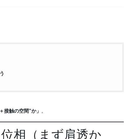
う
＋接触の空間”か」
。
た位相（まず肩透か