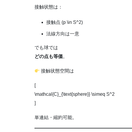
接触状態は：
接触点 (p \in S^2)
法線方向は一意
でも球では
どの点も等価
。
接触状態空間は
[
\mathcal{C}_{\text{sphere}} \simeq S^2
]
単連結・縮約可能。