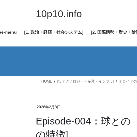
コ
ナ
ン
ビ
10p10.info
テ
ゲ
ン
ー
be-menu
[1. 政治・経済・社会システム]
[2. 国際情勢・歴史・
ツ
シ
へ
ョ
ス
ン
キ
に
ッ
移
プ
動
HOME
[4. テクノロジー・産業・インフラ]
オロイドの
2026年2月8日
Episode-004：球
の特徴]