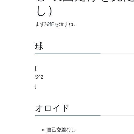
し）
まず誤解を潰すね。
球
[
S^2
]
オロイド
自己交差なし