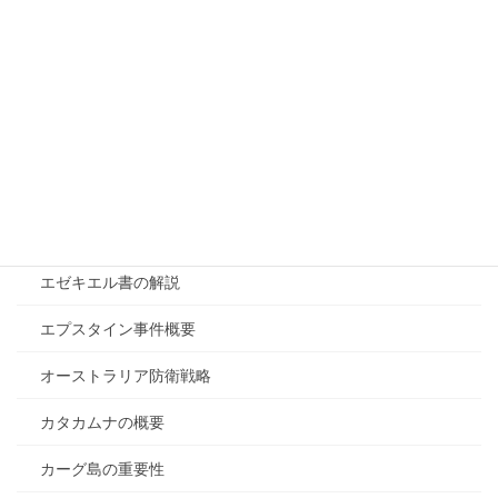
イランと中国の関係
イランと日本の関係
イラン戦争が終わらない理由
イラン戦争の目的
イラン核開発停止確定
エアーフォースワン中国訪問
エゼキエル書の解説
エプスタイン事件概要
オーストラリア防衛戦略
カタカムナの概要
カーグ島の重要性